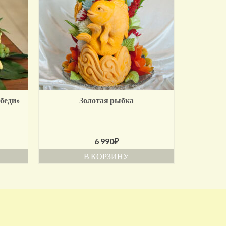
беди»
Золотая рыбка
6 990
₽
В КОРЗИНУ