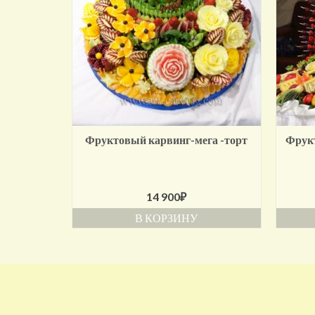
Фруктовый карвинг-мега -торт
Фрук
14 900
₽
В КОРЗИНУ