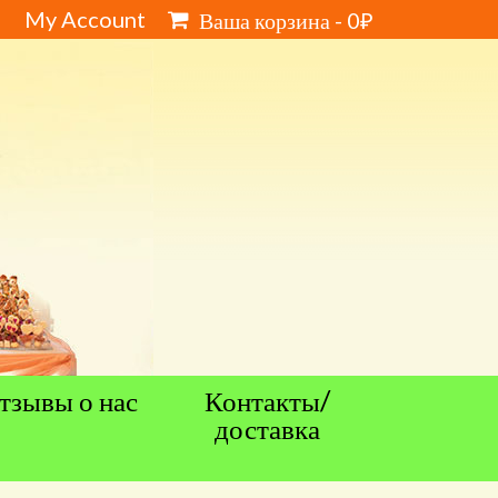
My Account
Ваша корзина
-
0
₽
тзывы о нас
Контакты/
доставка