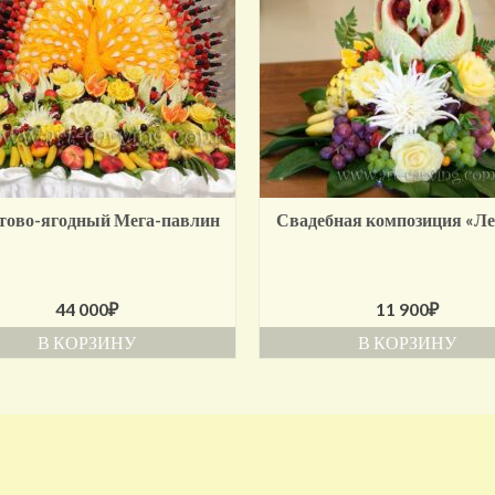
тово-ягодный Мега-павлин
Свадебная композиция «Ле
44 000
₽
11 900
₽
В КОРЗИНУ
В КОРЗИНУ