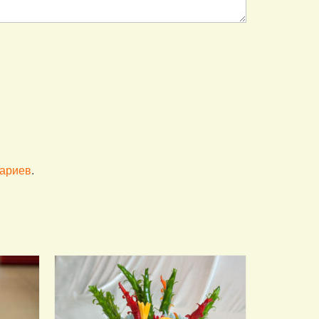
тариев
.