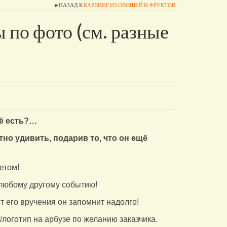
НАЗАД К
КАРВИНГ ИЗ ОВОЩЕЙ И ФРУКТОВ
 по фото (см. разные
сё есть?…
тно удивить, подарив то, что он ещё
етом!
 любому другому событию!
 его вручения он запомнит надолго!
оготип на арбузе по желанию заказчика.