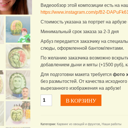
Видеообзор этой композиции есть на на
https://www.instagram.com/p/B2-DAPuFk61
Стоимость указана за портрет на арбузе 
Минимальный срок заказа за 2-3 дня
Арбуз передается заказчику на специаль
слюды, оформленной бантом/лентами.
По желанию заказчика возможно вскрыти
добавлением дыни и мяты (+1500 руб), к
Для подготовки макета требуется
фото 
без размытостей. От качества исходног
вырезанного изображения на арбузе!
Количество
В КОРЗИНУ
товара
Портретные
арбузы
по
Категории:
Карвинг из овощей и фруктов
,
Наши работы
фото