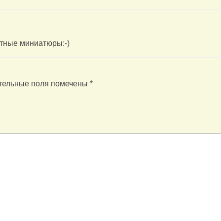
тные миниатюры:-)
тельные поля помечены
*