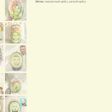
Метки:
портретный арбуз
,
резной арбуз
(см.
разные
варианты)