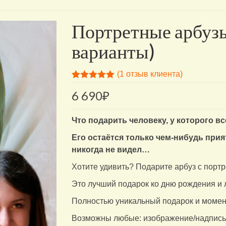
Портретные арбузы
варианты)
(
1
отзыв клиента)
Рейтинг
1
6 690
₽
5.00
из 5 на
основе
опроса
пользователя
Что подарить человеку, у которого в
Его остаётся только чем-нибудь прия
никогда не видел…
Хотите удивить? Подарите арбуз с портр
Это лучший подарок ко дню рождения и
Полностью уникальный подарок и момент
Возможны любые: изображение/надпись/л