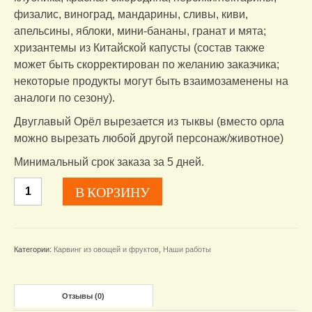
физалис, виноград, мандарины, сливы, киви,
апельсины, яблоки, мини-бананы, гранат и мята;
хризантемы из Китайской капусты (состав также
может быть скорректирован по желанию заказчика;
некоторые продукты могут быть взаимозаменены на
аналоги по сезону).
Двуглавый Орёл вырезается из тыквы (вместо орла
можно вырезать любой другой персонаж/животное)
Минимальный срок заказа за 5 дней.
Количество
В КОРЗИНУ
товара
Фруктово-
ягодный
Герб
Категории:
Карвинг из овощей и фруктов
,
Наши работы
России
или
Логотип
Компании.
Отзывы (0)