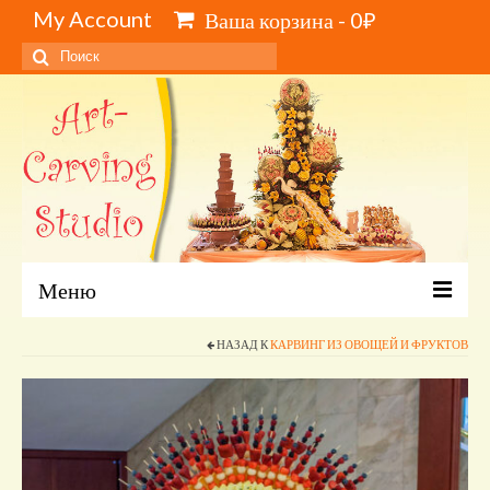
My Account
Ваша корзина
-
0
₽
Искать:
Меню
Главная
НАЗАД К
КАРВИНГ ИЗ ОВОЩЕЙ И ФРУКТОВ
Каталог и цены
Обучение карвингу, свиту, видеокурсы
Инструменты