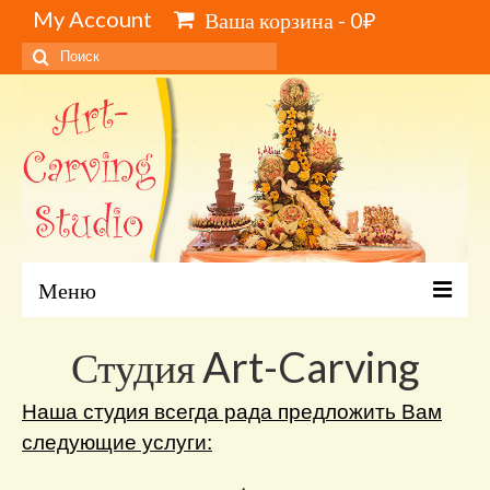
My Account
Ваша корзина
-
0
₽
Искать:
Меню
Главная
Студия Art-Carving
Каталог и цены
Наша студия всегда рада предложить Вам
Обучение карвингу, свиту, видеокурсы
следующие услуги:
Инструменты