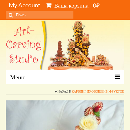
My Account
Ваша корзина
-
0
₽
Искать:
Меню
Главная
НАЗАД К
КАРВИНГ ИЗ ОВОЩЕЙ И ФРУКТОВ
Каталог и цены
Обучение карвингу, свиту, видеокурсы
Инструменты