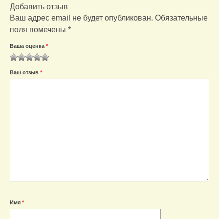
Добавить отзыв
Ваш адрес email не будет опубликован.
Обязательные
поля помечены
*
Ваша оценка
*
1
2
3
4
5
Ваш отзыв
*
Имя
*