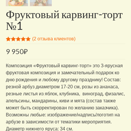
Фруктовый карвинг-торт
№1
(
2
отзыва клиентов)
Рейтинг
2
9 950
₽
5.00
из 5 на
основе
опроса
пользователей
Композиция «Фруктовый карвинг-торт» это 3-ярусная
фруктовая композиция и замечательный подарок ко
дню рождения и любому другому празднику! Состав:
резной арбуз диаметром 17-20 см, розы из ананаса,
резные листья из яблок, клубника, виноград, физалис,
апельсины, мандарины, киви и мята (состав также
может быть скорректирован по желанию заказчика).
Возможны любые: изображение/надпись/логотип на
арбузе в зависимости от тематики мероприятия.
Диаметр нижнего яруса: 34 см.