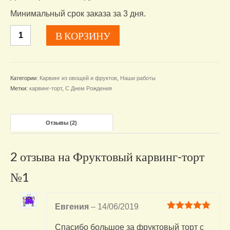
Минимальный срок заказа за 3 дня.
Количество
В КОРЗИНУ
товара
Фруктовый
карвинг-
торт
Категории:
Карвинг из овощей и фруктов
,
Наши работы
№1
Метки:
карвинг-торт
,
С Днем Рождения
Отзывы (2)
2 отзыва на
Фруктовый карвинг-торт
№1
Евгения
–
14/06/2019
Оценка
5
из
5
Спасибо большое за фруктовый торт с