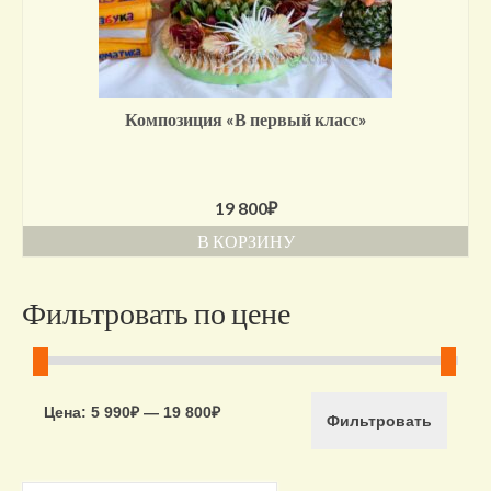
Композиция «В первый класс»
19 800
₽
В КОРЗИНУ
Фильтровать по цене
Минимальная
Максимальная
Цена:
5 990₽
—
19 800₽
Фильтровать
цена
цена