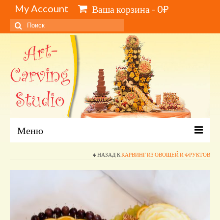
My Account
Ваша корзина
-
0
₽
Искать:
Меню
Главная
НАЗАД К
КАРВИНГ ИЗ ОВОЩЕЙ И ФРУКТОВ
Каталог и цены
Обучение карвингу, свиту, видеокурсы
Инструменты