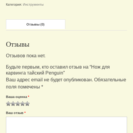
карвинга
Категория:
Инструменты
тайский
Penguin
Отзывы (0)
Отзывы
Отзывов пока нет.
Будьте первым, кто оставил отзыв на “Нож для
карвинга тайский Penguin”
Ваш адрес email не будет опубликован.
Обязательные
поля помечены
*
Ваша оценка
*
1
2
3
4
5
Ваш отзыв
*