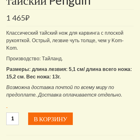
тайский Penguin
1 465
₽
Классический тайский нож для карвинга с плоской
рукояткой. Острый, лезвие чуть толще, чем у Kom-
Kom.
Производство: Тайланд.
Размеры: длина лезвия: 5,1 см/ длина всего ножа:
15,2 см. Вес ножа: 13г.
Возможна доставка почтой по всему миру по
предоплате. Доставка оплачивается отдельно.
Количество
В КОРЗИНУ
товара
Нож
для