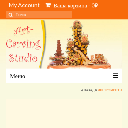
My Account
Ваша корзина
-
0
₽
Искать:
Меню
Главная
НАЗАД К
ИНСТРУМЕНТЫ
Каталог и цены
Обучение карвингу, свиту, видеокурсы
Инструменты