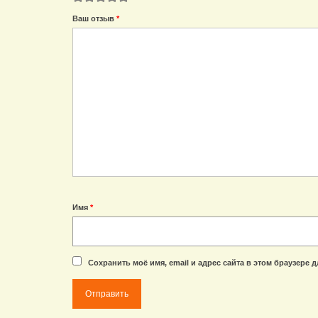
1
2
3
4
5
Ваш отзыв
*
Имя
*
Сохранить моё имя, email и адрес сайта в этом браузере