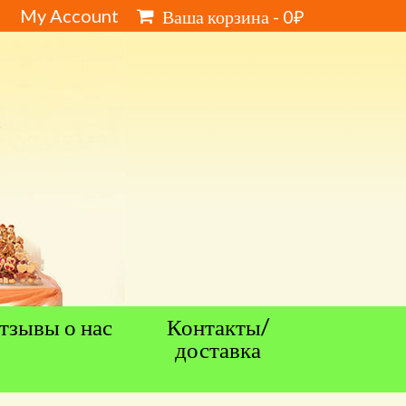
My Account
Ваша корзина
-
0
₽
тзывы о нас
Контакты/
доставка