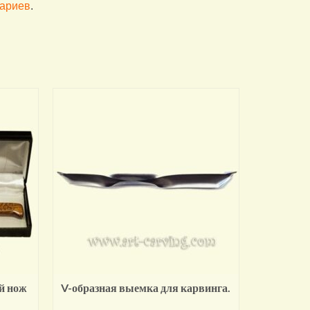
тариев
.
й нож
V-образная выемка для карвинга.