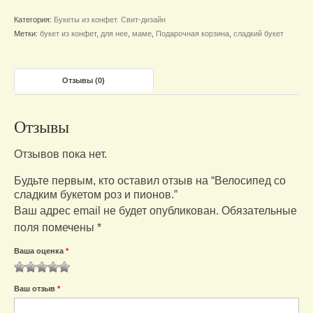
сладким
Категория:
Букеты из конфет. Свит-дизайн
букетом
Метки:
букет из конфет
,
для нее
,
маме
,
Подарочная корзина
,
сладкий букет
роз
и
пионов.
Отзывы (0)
Отзывы
Отзывов пока нет.
Будьте первым, кто оставил отзыв на “Велосипед со
сладким букетом роз и пионов.”
Ваш адрес email не будет опубликован.
Обязательные
поля помечены
*
Ваша оценка
*
1
2
3
4
5
Ваш отзыв
*