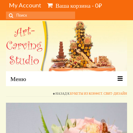
My Account
Ваша корзина
-
0
₽
Искать:
Меню
Главная
НАЗАД К
БУКЕТЫ ИЗ КОНФЕТ. СВИТ-ДИЗАЙН
Каталог и цены
Обучение карвингу, свиту, видеокурсы
Инструменты