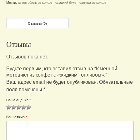
Метки:
автомобиль из конфет
,
сладкий букет
,
фигура из конфет
с
"жидким
топливом".
Отзывы (0)
Отзывы
Отзывов пока нет.
Будьте первым, кто оставил отзыв на “Именной
мотоцикл из конфет с «жидким топливом».”
Ваш адрес email не будет опубликован.
Обязательные
поля помечены
*
Ваша оценка
*
1
2
3
4
5
Ваш отзыв
*