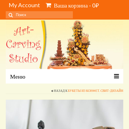
My Account
Ваша корзина
-
0
₽
Искать:
Меню
Главная
НАЗАД К
БУКЕТЫ ИЗ КОНФЕТ. СВИТ-ДИЗАЙН
Каталог и цены
Обучение карвингу, свиту, видеокурсы
Инструменты