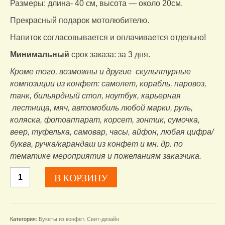
Размеры: длина- 40 см, высота — около 20см.
Прекрасный подарок мотолюбителю.
Напиток согласовывается и оплачивается отдельно!
Минимальный
срок заказа: за 3 дня.
Кроме того, возможны и другие скульптурные
композиции из конфет: самолет, корабль, паровоз,
танк, бильярдный стол, ноутбук, карьерная
лестница, мяч, автомобиль любой марки, руль,
коляска, фотоаппарат, корсет, зонтик, сумочка,
веер, туфелька, самовар, часы, айфон, любая цифра/
буква, ручка/карандаш из конфет и мн. др. по
тематике мероприятия и пожеланиям заказчика.
Количество
В КОРЗИНУ
товара
Именной
мотоцикл
из
Категория:
Букеты из конфет. Свит-дизайн
конфет