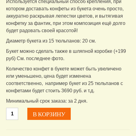
Используется специальный способ крепления, при
котором доставать конфеты из букета очень просто,
аккуратно раскрывая лепестки цветов, и вытягивая
конфетку за фантик, при этом композиция ещё долго
будет радовать своей красотой!
Диаметр букета из 15 тюльпанов: 20 см.
Букет можно сделать также в шляпной коробке (+199
руб) См. последнее фото.
Количество конфет в букете может быть увеличено
или уменьшено, цена будет изменена
соответственно, например букет из 25 тюльпанов с
конфетами будет стоить 3690 руб. и т.д.
Минимальный срок заказа: за 2 дня.
Количество
В КОРЗИНУ
товара
Букет
из
конфет