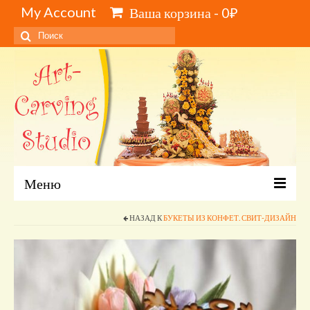
My Account
Ваша корзина
-
0
₽
Искать:
Меню
Главная
НАЗАД К
БУКЕТЫ ИЗ КОНФЕТ. СВИТ-ДИЗАЙН
Каталог и цены
Обучение карвингу, свиту, видеокурсы
Инструменты