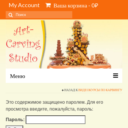
My Account
Ваша корзина
-
0
₽
Искать:
Меню
Главная
НАЗАД К
ВИДЕОКУРСЫ ПО КАРВИНГУ
Это содержимое защищено паролем. Для его
Каталог и цены
просмотра введите, пожалуйста, пароль:
Обучение карвингу, свиту, видеокурсы
Пароль:
Инструменты