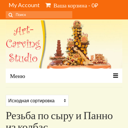
My Account
Ваша корзина
-
0
₽
Искать:
Меню
Главная
Каталог и цены
Резьба по сыру и Панно
Обучение карвингу, свиту, видеокурсы
из колбас
Инструменты