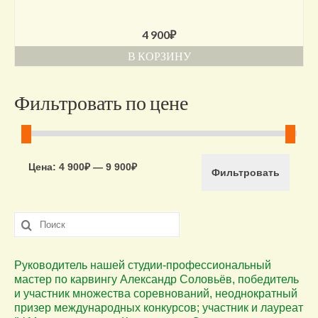
4 900
₽
В КОРЗИНУ
Фильтровать по цене
Минимальная
Максимальная
Цена:
4 900₽
—
9 900₽
Фильтровать
цена
цена
Искать:
Руководитель нашей студии-профессиональный
мастер по карвингу Александр Соловьёв, победитель
и участник множества соревнований, неоднократный
призер международных конкурсов; участник и лауреат