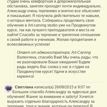
студии очень комфортная и доброжелательная
обстановка, занятия проходят почти индивидуально,
Александр очень терпеливо и внятно все объясняет
и показывает. Я получила действительно те навыки,
о которых мечтала. Собираюсь продолжить свое
обучение в Art-carving studio уже на Продвинутом
курсе, так как лучшего преподавателя и места не
найти! Спасибо за терпение и трепетное отношение
к своей работе и ученикам. Желаю процветания и
всевозможных успехов!
Ответ от администратора: Art-Carving
Валентина, спасибо Вам! Мы очень рады, что
не разочаровали Ваши ожидания! Будем
рады видеть Вас снова у нас в студии на
Продвинутом курсе! Удачи в искусстве
карвинга!
Светлана
написал(а)
26/08/2015
в
9:07 пп
Большое спасибо Александру за чудесные дни
обучения! Жанне за внимание и заботу! Хочется
выразить отдельно благодарность Александру за
терпение, труд и знания, которые он передал! Я