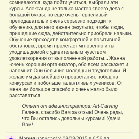
сомневаются, куда пойти учиться, выбрали эти
курсы. Александр не только мастер своего дела с
большой буквы, но еще очень терпеливый
преподаватель и очень серьезно подходит к
обучению, для него важен результат, чтобы люди,
пришедшие сюда, действительно приобрели навыки.
Обучение проходит в комфортной и позитивной
обстановке, время пролетает мгновенно и ты
уходишь домой с удивительным чувством
удовлетворения от выполненной работы... Жанна
-очень хороший организатор, обо всем расскажет и
напомнит. Они большие молодцы и трудоголики. Я
желаю им дальнейшего процветания, побед на
конкурсах и побольше талантливых учеников. От
меня им большое спасибо и очень жалко было
расставаться.
Ответ от администратора: Art-Carving
Галина, спасибо Вам за отзыв! Очень рады,
что Вы остались довольны курсами! Удачи
Вам!
Мария
написал(а)
09/08/2015
в
6:56 пп