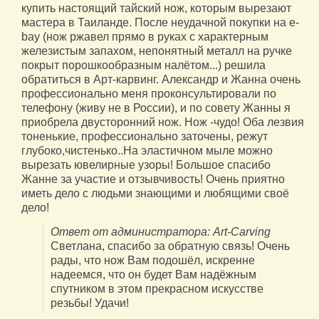
купить настоящий тайский нож, которым вырезают
мастера в Таиланде. После неудачной покупки на e-
bay (нож ржавел прямо в руках с характерным
железистым запахом, непонятный металл на ручке
покрыт порошкообразным налётом...) решила
обратиться в Арт-карвинг. Александр и Жанна очень
профессионально меня проконсультировали по
телефону (живу не в России), и по совету Жанны я
приобрела двусторонний нож. Нож -чудо! Оба лезвия
тоненькие, профессионально заточены, режут
глубоко,чистенько..На эластичном мыле можно
вырезать ювелирные узоры! Большое спасибо
Жанне за участие и отзывчивость! Очень приятно
иметь дело с людьми знающими и любящими своё
дело!
Ответ от администратора: Art-Carving
Светлана, спасибо за обратную связь! Очень
рады, что нож Вам подошёл, искренне
надеемся, что он будет Вам надёжным
спутником в этом прекрасном искусстве
резьбы! Удачи!