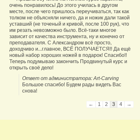
очень понравилось! До этого училась в другом
месте, после чего пришлось переучиваться, так как
толком не объясняли ничего, да и ножик дали такой
уставший (не точеный и кривой, после 100 рук), что
им резать невозможно было. Всё-таки многое
зависит от качества инструмента, ну и конечно от
преподавателя. С Александром всё просто,
доходчиво и...главное, ВСЁ ПОЛУЧАЕТСЯ!! Да ещё
новый набор хороших ножей в подарок! Спасибо!!
Теперь подумываю закончить Продвинутый курс и
открыть своё дело!
Ответ от администратора: Art-Carving
Большое спасибо! Будем рады видеть Вас
снова!
Навигация
←
1
2
3
4
→
по
списку
гостевой
книги