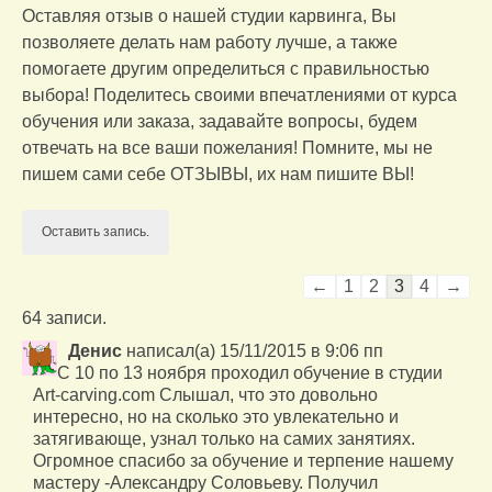
Оставляя отзыв о нашей студии карвинга, Вы
Отзывы о нас
позволяете делать нам работу лучше, а также
помогаете другим определиться с правильностью
Контакты/доставка
выбора! Поделитесь своими впечатлениями от курса
обучения или заказа, задавайте вопросы, будем
отвечать на все ваши пожелания! Помните, мы не
пишем сами себе ОТЗЫВЫ, их нам пишите ВЫ!
Навигация
←
1
2
3
4
→
по
64 записи.
списку
Денис
написал(а)
15/11/2015
гостевой
в
9:06 пп
С 10 по 13 ноября проходил обучение в студии
книги
Art-carving.com Слышал, что это довольно
интересно, но на сколько это увлекательно и
затягивающе, узнал только на самих занятиях.
Огромное спасибо за обучение и терпение нашему
мастеру -Александру Соловьеву. Получил