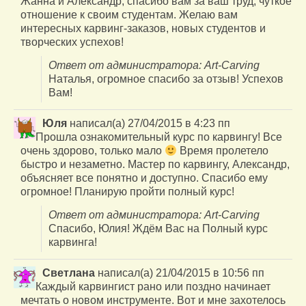
Жанна и Александр, спасибо вам за ваш труд, чуткое
отношение к своим студентам. Желаю вам
интересных карвинг-заказов, новых студентов и
творческих успехов!
Ответ от администратора: Art-Carving
Наталья, огромное спасибо за отзыв! Успехов
Вам!
Юля
написал(а)
27/04/2015
в
4:23 пп
Прошла ознакомительный курс по карвингу! Все
очень здорово, только мало
Время пролетело
быстро и незаметно. Мастер по карвингу, Александр,
объясняет все понятно и доступно. Спасибо ему
огромное! Планирую пройти полный курс!
Ответ от администратора: Art-Carving
Спасибо, Юлия! Ждём Вас на Полный курс
карвинга!
Светлана
написал(а)
21/04/2015
в
10:56 пп
Каждый карвингист рано или поздно начинает
мечтать о новом инструменте. Вот и мне захотелось