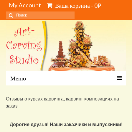
My Account
Ваша корзина
-
0
₽
Искать:
Меню
Главная
Отзывы о курсах карвинга, карвинг композициях на
Каталог и цены
заказ.
Обучение карвингу, свиту, видеокурсы
Дорогие друзья! Наши заказчики и выпускники!
Инструменты