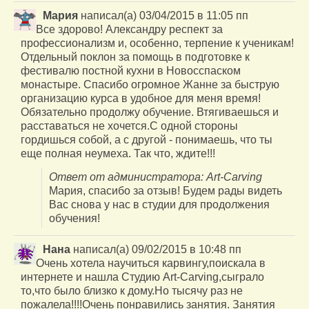
Мария
написал(а)
03/04/2015
в
11:05 пп
Все здорово! Александру респект за
профессионализм и, особенно, терпение к ученикам!
Отдельный поклон за помощь в подготовке к
фестивалю постной кухни в Новосспаском
монастыре. Спасибо огромное Жанне за быструю
организацию курса в удобное для меня время!
Обязательно продолжу обучение. Втягиваешься и
расставаться не хочется.С одной стороны
гордишься собой, а с другой - понимаешь, что ты
еще полная неумеха. Так что, ждите!!!
Ответ от администратора: Art-Carving
Мария, спасибо за отзыв! Будем рады видеть
Вас снова у нас в студии для продолжения
обучения!
Нана
написал(а)
09/02/2015
в
10:48 пп
Очень хотела научиться карвингу,поискала в
интернете и нашла Студию Art-Carving,сыграло
то,что было близко к дому.Но тысячу раз не
пожалела!!!!Очень понравились занятия. Занятия