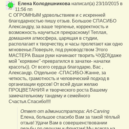
Елена Колодешникова
написал(а)
23/10/2015
в
11:56 пп
С ОГРОМНЫМ удовольствием и с искренней
благодарностью пишу отзыв. Большое СПАСИБО
Александру, за ваше терпенье, корректность и
возможность научиться прекрасному! Теплая,
домашняя атмосфера, царящая в студии,
располагает к творчеству, и часы пролетают как одно
мгновенье.Поверьте, под руководством Этого
МАСТЕРА Ваши руки начинают творить ЧУДО!(даже
мой "корявинг"-превратился в зачатки- начатки
красоты)). От всего сердца благодарю, Вас ,
Александр. Отдельное -СПАСИБО-Жанне, за
четкость, грамотность и человеческий подход в
организации курсов! От всей души желаю
ПРОЦВЕТАНИЯ и творческого роста Вашему
замечательному тандему и семейного
Счастья.Спасибо!!!!
Ответ от администратора: Art-Carving
Елена, большое спасибо Вам за такой тёплый
отзыв! Удачи Вам в совершенствовании
резьбы по овощам и фруктам! Мы всегда на